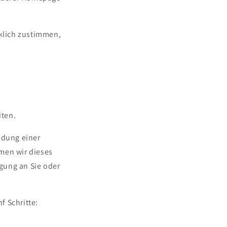
klich zustimmen,
iten.
ndung einer
men wir dieses
gung an Sie oder
f Schritte: