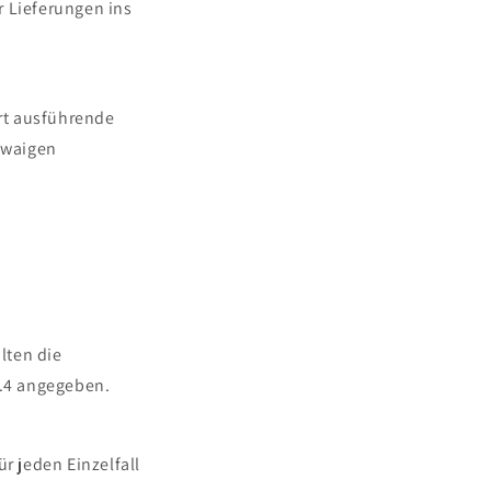
r Lieferungen ins
rt ausführende
etwaigen
lten die
4.4 angegeben.
r jeden Einzelfall