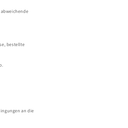
f. abweichende
e, bestellte
b.
e
dingungen an die