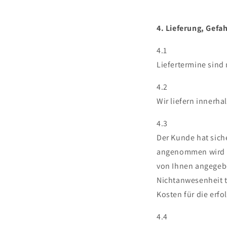
4. Lieferung, Gefa
4.1
Liefertermine sind 
4.2
Wir liefern innerha
4.3
Der Kunde hat siche
angenommen wird od
von Ihnen angegebe
Nichtanwesenheit t
Kosten für die erfo
4.4