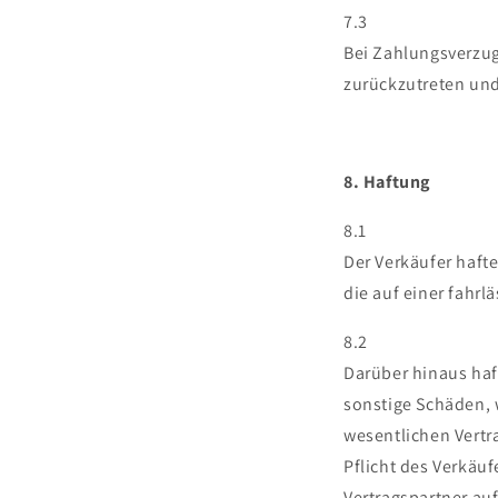
7.3
Bei Zahlungsverzug
zurückzutreten und
8. Haftung
8.1
Der Verkäufer haft
die auf einer fahrl
8.2
Darüber hinaus haf
sonstige Schäden, 
wesentlichen Vertra
Pflicht des Verkäu
Vertragspartner auf