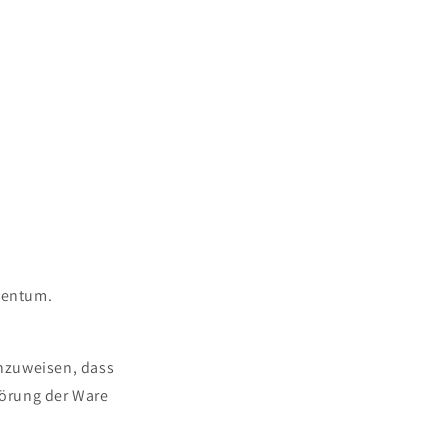
igentum.
hinzuweisen, dass
törung der Ware