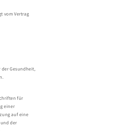
gt vom Vertrag
r der Gesundheit,
n.
hriften für
g einer
tzung auf eine
 und der
.