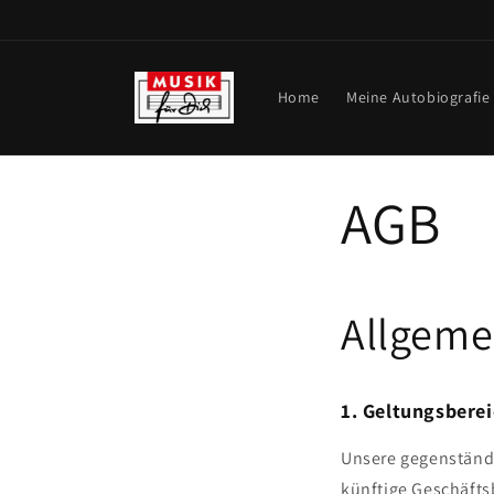
Direkt
zum
Inhalt
Home
Meine Autobiografie
AGB
Allgeme
1. Geltungsbere
Unsere gegenständl
künftige Geschäft